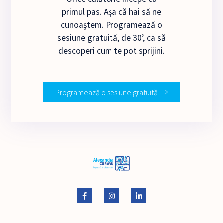
primul pas. Așa că hai să ne
cunoaștem. Programează o
sesiune gratuită, de 30’, ca să
descoperi cum te pot sprijini.
Programează o sesiune gratuită!