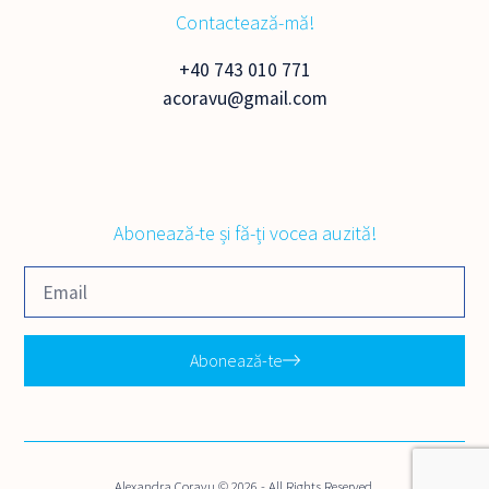
Contactează-mă!
+40 743 010 771
acoravu@gmail.com
Abonează-te și fă-ți vocea auzită!
Abonează-te
Alexandra Coravu © 2026 - All Rights Reserved.