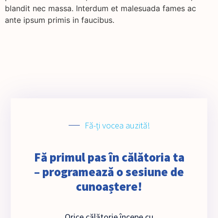
blandit nec massa. Interdum et malesuada fames ac
ante ipsum primis in faucibus.
Fă-ți vocea auzită!
Fă primul pas în călătoria ta
– programează o sesiune de
cunoaștere!
Orice călătorie începe cu